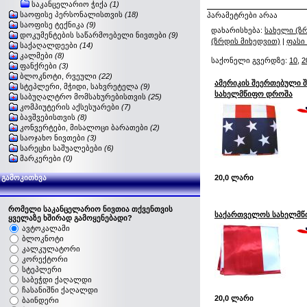
საკანცელარიო ჭიქა
(1)
საოფისე პერსონალისთვის
(18)
პარამეტრები არაა
საოფისე ტექნიკა
(9)
დახარისხება:
სახელი (ზ
დოკუმენტების საწარმოებელი ნივთები
(9)
(ზრდის მიხედვით)
|
ფასი
საქაღალდეები
(14)
კალმები
(8)
საქონელი გვერდზე:
10
,
2
ფანქრები
(3)
ბლოკნოტი, რვეული
(22)
ამერიკის შეერთებული შ
სტეპლერი, მჭიდი, სახვრეტელა
(9)
სახელმწიფო დროშა
საბუღალტრო მომსახურებისთვის
(25)
კომპიუტერის აქსესუარები
(7)
ბავშვებისთვის
(8)
კონვერტები, მისალოცი ბარათები
(2)
საოჯახო ნივთები
(3)
სარეცხი საშუალებები
(6)
მარკერები
(0)
გამოკითხვა
20,0 ლარი
რომელი საკანცელარიო ნივთია თქვენთვის
საქართველოს სახელმწ
ყველაზე ხშირად გამოყენებადი?
ავტოკალამი
ბლოკნოტი
კალკულატორი
კორექტორი
სტეპლერი
საბეჭდი ქაღალდი
ჩასანიშნი ქაღალდი
20,0 ლარი
ბაინდერი