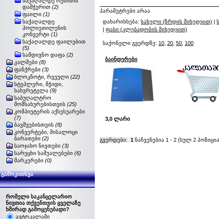
საქაღალდე რეზინის
დამჭერით
(2)
პარამეტრები არაა
ფაილი
(1)
საქაღალდე
დახარისხება:
სახელი (ზრდის მიხედვით)
|
პოლიეთილენის
|
ფასი (კლებადობის მიხედვით)
კონვერტი
(1)
საქაღალდე ფაილებით
საქონელი გვერდზე:
10
,
20
,
50
,
100
(5)
სამდივნო დაფა
(2)
ბაინდერები
კალმები
(8)
ფანქრები
(3)
ბლოკნოტი, რვეული
(22)
სტეპლერი, მჭიდი,
სახვრეტელა
(9)
საბუღალტრო
მომსახურებისთვის
(25)
კომპიუტერის აქსესუარები
(7)
3,0 ლარი
ბავშვებისთვის
(8)
კონვერტები, მისალოცი
ბარათები
(2)
გვერდები:
1
ნაჩვენებია
1
-
2
(სულ
2
პოზიცია
საოჯახო ნივთები
(3)
სარეცხი საშუალებები
(6)
მარკერები
(0)
გამოკითხვა
რომელი საკანცელარიო
ნივთია თქვენთვის ყველაზე
ხშირად გამოყენებადი?
ავტოკალამი