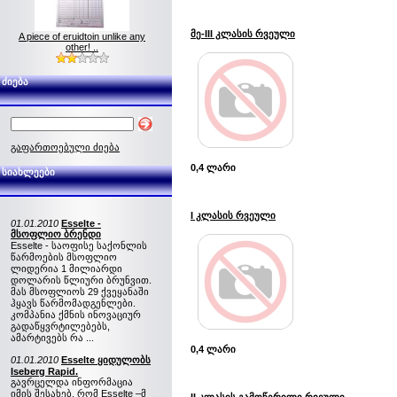
მე-III კლასის რვეული
A piece of eruidtoin unlike any
other! ..
ძიება
გაფართოებული ძიება
0,4 ლარი
სიახლეები
I კლასის რვეული
01.01.2010
Esselte -
მსოფლიო ბრენდი
Esselte - საოფისე საქონლის
წარმოების მსოფლიო
ლიდერია 1 მილიარდი
დოლარის წლიური ბრუნვით.
მას მსოფლიოს 29 ქვეყანაში
ჰყავს წარმომადგენლები.
კომპანია ქმნის ინოვაციურ
გადაწყვრტილებებს,
ამარტივებს რა ...
0,4 ლარი
01.01.2010
Esselte ყიდულობს
Iseberg Rapid.
გავრცელდა ინფორმაცია
იმის შესახებ, რომ Esselte –მ