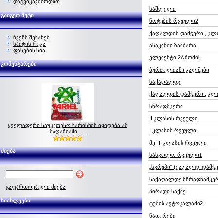
დაგვიკავშირდით
საშლელი
გაიგეთ მეტი
ნოტების რვეული2
ქაღალდის დამჭერი ,,კლი
ჩვენს შესახებ
საიტის რუკა
ასაკინძი ზამბარა
ფასების სია
ელემენტი 2A ზომის
კომენტარები
ბურთულიანი კალმები
საქაღალდე
ქაღალდის დამჭერი ,,კლი
სწრაფმკერი
II კლასის რვეული
ყველაფერი საუკეთესო ხარისხის იყიდება ამ
I კლასის რვეული
მაღაზიაში... ..
მე-III კლასის რვეული
ძიება
სასკოლო რვეული1
„სკრეპი“ (ქაღალდ–დამჭე
საქაღალდე სწრაფჩამკე
გაფართოებული ძიება
პირადი საქმე
სიახლეები
ტუშის ავტოკალამი2
ნათურები