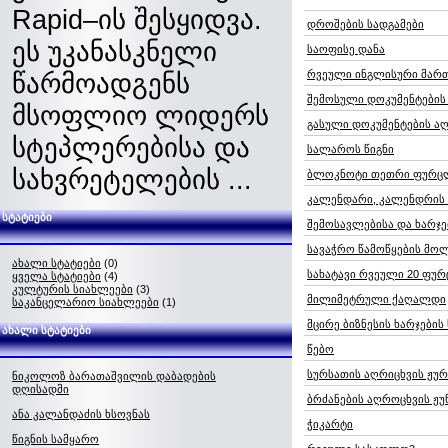
Rapid–ის შესყიდვა.
დროშების სადგამები
ეს უკანასკნელი
საოფისე დანა
წარმოადგენს
რვეული ინგლისური მარ
შემოსული დოკუმენტების
მსოფლიო ლიდერს
გასული დოკუმენტების ა
სტეპლერებისა და
სალაროს წიგნი
სახვრეტელების ...
ბლოკნოტი თეთრი ფურც
კალენდარი, კალენდრის 
სტატიები
შემოსავლებისა და ხარჯე
სავაჭრო წამოწყების მო
ახალი სტატიები
(0)
სახატავი რვეული 20 ფუ
ყველა სტატიები
(4)
კულტურის სიახლეები
(3)
მილიმეტრული ქაღალდი
საკანცელარიო სიახლეები
(1)
მცირე ბიზნესის ხარჯები
ახალი სტატიები
წებო
სურსათის აღრიცხვის ჟუ
ნიკოლოზ ბარათაშვილის დაბადების
დღისადმი
ბრძანების აღროცხვის ჟ
ანა კალანდაძის ხსოვნას
ჭიკარტი
წიგნის სამყარო