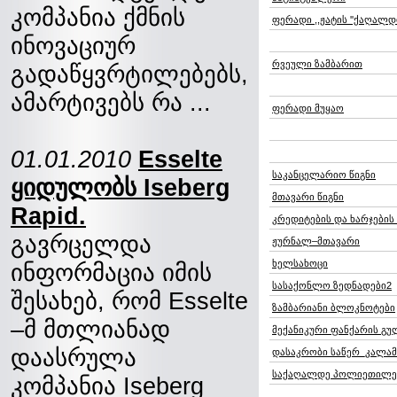
კომპანია ქმნის
ფერადი ,,ჟატის ''ქაღალდ
ინოვაციურ
რვეული ზამბარით
გადაწყვრტილებებს,
ამარტივებს რა ...
ფერადი მუყაო
01.01.2010
Esselte
საკანცელარიო წიგნი
ყიდულობს Iseberg
მთავარი წიგნი
Rapid.
კრედიტების და ხარჯების
გავრცელდა
ჟურნალ–მთავარი
ხელსახოცი
ინფორმაცია იმის
სასაქონლო ზედნადები2
შესახებ, რომ Esselte
ზამბარიანი ბლოკნოტები
–მ მთლიანად
მექანიკური ფანქარის გუ
დაასრულა
დასაკრობი საწერ_კალამ
საქაღალდე პოლიეთილენ
კომპანია Iseberg