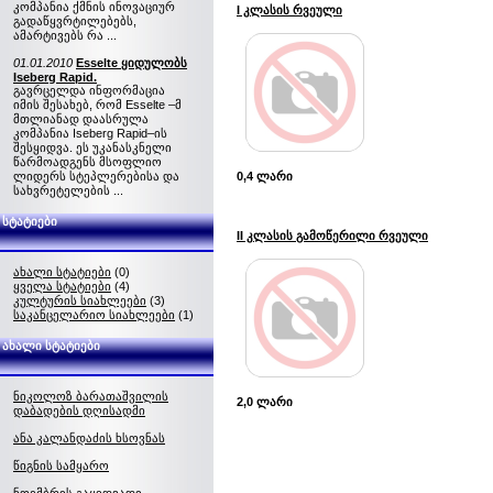
კომპანია ქმნის ინოვაციურ
I კლასის რვეული
გადაწყვრტილებებს,
ამარტივებს რა ...
01.01.2010
Esselte ყიდულობს
Iseberg Rapid.
გავრცელდა ინფორმაცია
იმის შესახებ, რომ Esselte –მ
მთლიანად დაასრულა
კომპანია Iseberg Rapid–ის
შესყიდვა. ეს უკანასკნელი
წარმოადგენს მსოფლიო
ლიდერს სტეპლერებისა და
0,4 ლარი
სახვრეტელების ...
სტატიები
II კლასის გამოწერილი რვეული
ახალი სტატიები
(0)
ყველა სტატიები
(4)
კულტურის სიახლეები
(3)
საკანცელარიო სიახლეები
(1)
ახალი სტატიები
ნიკოლოზ ბარათაშვილის
2,0 ლარი
დაბადების დღისადმი
ანა კალანდაძის ხსოვნას
წიგნის სამყარო