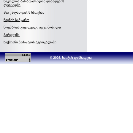
ნიკოლოზ ბარათაშვილის დაბადების
დღისადმი
ანა კალანდაძის ხსოვნას
წიგნის სამყარო
ნოემბრის გაყიდვადი ავტომობილი
პარფიუმი
საქმიანი მამაკაცის ავტოკალამი
© 2026.
საიტის დამზადება