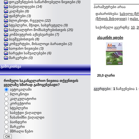
დოკუმენტების საწარმოებელი ნივთები
(9)
საქაღალდეები
(14)
პარამეტრები არაა
კალმები
(8)
დახარისხება:
სახელი (ზ
ფანქრები
(3)
(ზრდის მიხედვით)
|
ფასი
ბლოკნოტი, რვეული
(22)
სტეპლერი, მჭიდი, სახვრეტელა
(9)
საქონელი გვერდზე:
10
,
2
საბუღალტრო მომსახურებისთვის
(25)
კომპიუტერის აქსესუარები
(7)
ასაკინძი ყდები
ბავშვებისთვის
(8)
კონვერტები, მისალოცი ბარათები
(2)
საოჯახო ნივთები
(3)
სარეცხი საშუალებები
(6)
მარკერები
(0)
გამოკითხვა
20,0 ლარი
რომელი საკანცელარიო ნივთია თქვენთვის
ყველაზე ხშირად გამოყენებადი?
გვერდები:
1
ნაჩვენებია
1
ავტოკალამი
ბლოკნოტი
კალკულატორი
კორექტორი
სტეპლერი
საბეჭდი ქაღალდი
ჩასანიშნი ქაღალდი
ბაინდერი
მარკერი
მშრალი წებო