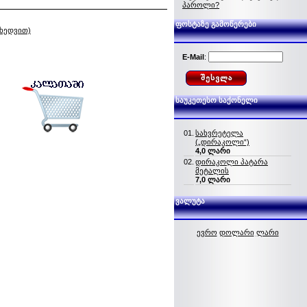
პაროლი?
ფოსტაზე გამოწერები
იხედვით)
E-Mail
:
საუკეთესო საქონელი
01.
სახვრეტელა
(„დირაკოლი“)
4,0 ლარი
02.
დირაკოლი პატარა
მეტალის
7,0 ლარი
ვალუტა
ევრო
დოლარი
ლარი