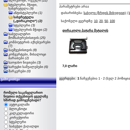
ბლოკნოტი, რვეული
(22)
სტეპლერი, მჭიდი,
პარამეტრები არაა
სახვრეტელა
(9)
ანტისტეპლერი
(1)
დახარისხება:
სახელი (ზრდის მიხედვით)
|
სახვრეტელა
(„დირაკოლი“)
(2)
საქონელი გვერდზე:
10
,
20
,
50
,
100
სტეპლერი
(3)
სტეპლერის მჭიდი
(2)
დირაკოლი პატარა მეტალის
საბუღალტრო
მომსახურებისთვის
(25)
კომპიუტერის აქსესუარები
(7)
ბავშვებისთვის
(8)
კონვერტები, მისალოცი
ბარათები
(2)
საოჯახო ნივთები
(3)
7,0 ლარი
სარეცხი საშუალებები
(6)
მარკერები
(0)
გვერდები:
1
ნაჩვენებია
1
-
2
(სულ
2
პოზიცია
გამოკითხვა
რომელი საკანცელარიო
ნივთია თქვენთვის ყველაზე
ხშირად გამოყენებადი?
ავტოკალამი
ბლოკნოტი
კალკულატორი
კორექტორი
სტეპლერი
საბეჭდი ქაღალდი