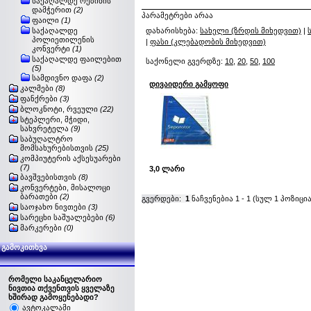
საქაღალდე რეზინის
დამჭერით
(2)
პარამეტრები არაა
ფაილი
(1)
საქაღალდე
დახარისხება:
სახელი (ზრდის მიხედვით)
|
პოლიეთილენის
|
ფასი (კლებადობის მიხედვით)
კონვერტი
(1)
საქაღალდე ფაილებით
საქონელი გვერდზე:
10
,
20
,
50
,
100
(5)
სამდივნო დაფა
(2)
დივაიდერი გამყოფი
კალმები
(8)
ფანქრები
(3)
ბლოკნოტი, რვეული
(22)
სტეპლერი, მჭიდი,
სახვრეტელა
(9)
საბუღალტრო
მომსახურებისთვის
(25)
კომპიუტერის აქსესუარები
(7)
3,0 ლარი
ბავშვებისთვის
(8)
კონვერტები, მისალოცი
ბარათები
(2)
გვერდები:
1
ნაჩვენებია
1
-
1
(სულ
1
პოზიცია
საოჯახო ნივთები
(3)
სარეცხი საშუალებები
(6)
მარკერები
(0)
გამოკითხვა
რომელი საკანცელარიო
ნივთია თქვენთვის ყველაზე
ხშირად გამოყენებადი?
ავტოკალამი