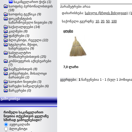
საკანცელარიო ჭიქა
(1)
საოფისე პერსონალისთვის
პარამეტრები არაა
(18)
დახარისხება:
სახელი (ზრდის მიხედვით)
|
საოფისე ტექნიკა
(9)
დოკუმენტების
საქონელი გვერდზე:
10
,
20
,
50
,
100
საწარმოებელი ნივთები
(9)
საქაღალდეები
(14)
ცოცხი
კალმები
(8)
ფანქრები
(3)
ბლოკნოტი, რვეული
(22)
სტეპლერი, მჭიდი,
სახვრეტელა
(9)
საბუღალტრო
მომსახურებისთვის
(25)
კომპიუტერის აქსესუარები
(7)
7,0 ლარი
ბავშვებისთვის
(8)
კონვერტები, მისალოცი
ბარათები
(2)
გვერდები:
1
ნაჩვენებია
1
-
1
(სულ
1
პოზიცია
საოჯახო ნივთები
(3)
სარეცხი საშუალებები
(6)
მარკერები
(0)
გამოკითხვა
რომელი საკანცელარიო
ნივთია თქვენთვის ყველაზე
ხშირად გამოყენებადი?
ავტოკალამი
ბლოკნოტი