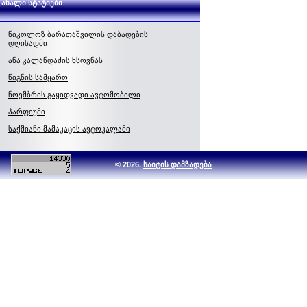
ახალი სტატიები
ნიკოლოზ ბარათაშვილის დაბადების
დღისადმი
ანა კალანდაძის ხსოვნას
წიგნის სამყარო
ნოემბრის გაყიდვადი ავტომობილი
პარფიუმი
საქმიანი მამაკაცის ავტოკალამი
© 2026.
საიტის დამზადება