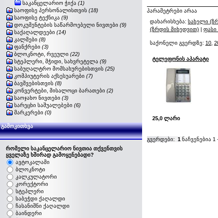
საკანცელარიო ჭიქა
(1)
საოფისე პერსონალისთვის
(18)
პარამეტრები არაა
საოფისე ტექნიკა
(9)
დახარისხება:
სახელი (ზ
დოკუმენტების საწარმოებელი ნივთები
(9)
(ზრდის მიხედვით)
|
ფასი
საქაღალდეები
(14)
კალმები
(8)
საქონელი გვერდზე:
10
,
2
ფანქრები
(3)
ბლოკნოტი, რვეული
(22)
ტელეფონის აპარატი
სტეპლერი, მჭიდი, სახვრეტელა
(9)
საბუღალტრო მომსახურებისთვის
(25)
კომპიუტერის აქსესუარები
(7)
ბავშვებისთვის
(8)
კონვერტები, მისალოცი ბარათები
(2)
საოჯახო ნივთები
(3)
სარეცხი საშუალებები
(6)
მარკერები
(0)
25,0 ლარი
გამოკითხვა
გვერდები:
1
ნაჩვენებია
1
რომელი საკანცელარიო ნივთია თქვენთვის
ყველაზე ხშირად გამოყენებადი?
ავტოკალამი
ბლოკნოტი
კალკულატორი
კორექტორი
სტეპლერი
საბეჭდი ქაღალდი
ჩასანიშნი ქაღალდი
ბაინდერი