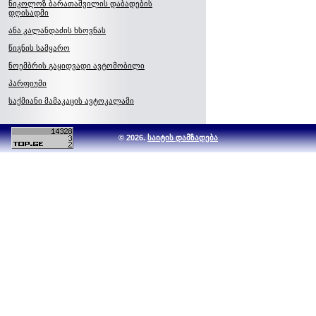
ნიკოლოზ ბარათაშვილის დაბადების
დღისადმი
ანა კალანდაძის ხსოვნას
წიგნის სამყარო
ნოემბრის გაყიდვადი ავტომობილი
პარფიუმი
საქმიანი მამაკაცის ავტოკალამი
© 2026.
საიტის დამზადება