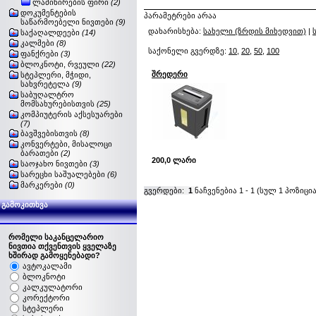
ლამინირების ფირი
(2)
დოკუმენტების
პარამეტრები არაა
საწარმოებელი ნივთები
(9)
დახარისხება:
სახელი (ზრდის მიხედვით)
|
საქაღალდეები
(14)
კალმები
(8)
საქონელი გვერდზე:
10
,
20
,
50
,
100
ფანქრები
(3)
ბლოკნოტი, რვეული
(22)
შრედერი
სტეპლერი, მჭიდი,
სახვრეტელა
(9)
საბუღალტრო
მომსახურებისთვის
(25)
კომპიუტერის აქსესუარები
(7)
ბავშვებისთვის
(8)
კონვერტები, მისალოცი
ბარათები
(2)
200,0 ლარი
საოჯახო ნივთები
(3)
სარეცხი საშუალებები
(6)
მარკერები
(0)
გვერდები:
1
ნაჩვენებია
1
-
1
(სულ
1
პოზიცია
გამოკითხვა
რომელი საკანცელარიო
ნივთია თქვენთვის ყველაზე
ხშირად გამოყენებადი?
ავტოკალამი
ბლოკნოტი
კალკულატორი
კორექტორი
სტეპლერი